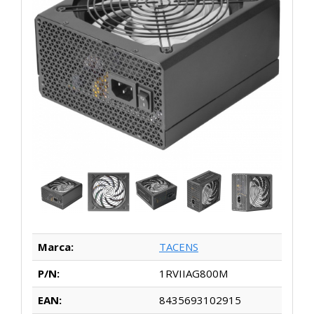
Marca:
TACENS
P/N:
1RVIIAG800M
EAN:
8435693102915