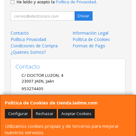
He leído y acepto la
Política de Privacidad
.
Enviar
Contacto
Información Legal
Política Privacidad
Política de Cookies
Condiciones de Compra
Formas de Pago
¿Quienes Somos?
Contacto
C/ DOCTOR LUZON, 4
23007
JAEN
,
Jaén
953274405
LADME@LADME.COM
Política de Cookies de tienda.ladme.com
Configurar
Rechazar
Aceptar Cookies
Horario
Utilizamos cookies propias y de terceros para mejorar
9:30 A 14:00 Y 17:00 A 20:00 DE LUNES A VIERNES
nuestros servicios.