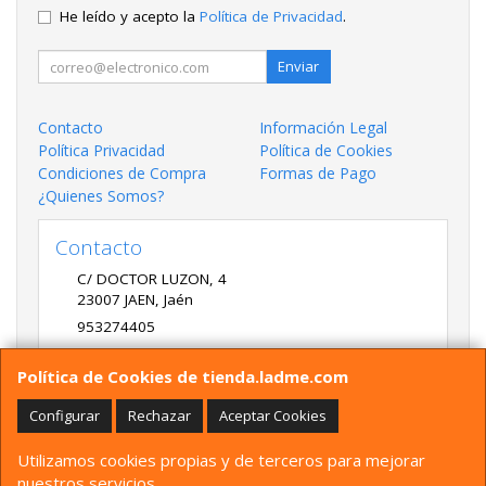
He leído y acepto la
Política de Privacidad
.
Enviar
Contacto
Información Legal
Política Privacidad
Política de Cookies
Condiciones de Compra
Formas de Pago
¿Quienes Somos?
Contacto
C/ DOCTOR LUZON, 4
23007
JAEN
,
Jaén
953274405
LADME@LADME.COM
Política de Cookies de tienda.ladme.com
Configurar
Rechazar
Aceptar Cookies
Horario
Utilizamos cookies propias y de terceros para mejorar
9:30 A 14:00 Y 17:00 A 20:00 DE LUNES A VIERNES
nuestros servicios.