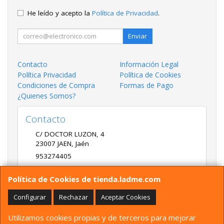
He leído y acepto la
Política de Privacidad
.
Enviar
Contacto
Información Legal
Política Privacidad
Política de Cookies
Condiciones de Compra
Formas de Pago
¿Quienes Somos?
Contacto
C/ DOCTOR LUZON, 4
23007
JAEN
,
Jaén
953274405
LADME@LADME.COM
Política de Cookies de tienda.ladme.com
Configurar
Rechazar
Aceptar Cookies
Horario
Utilizamos cookies propias y de terceros para mejorar
9:30 A 14:00 Y 17:00 A 20:00 DE LUNES A VIERNES