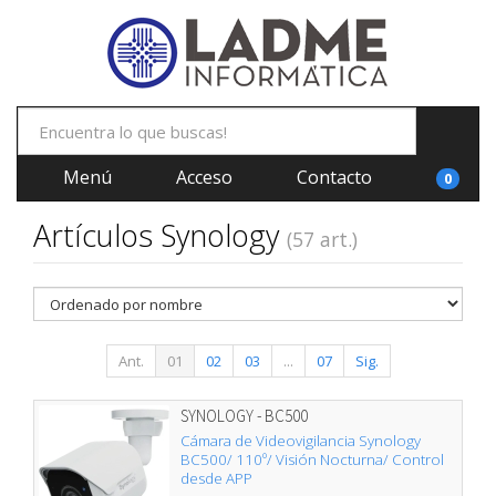
Menú
Acceso
Contacto
0
Artículos Synology
(57 art.)
Ant.
01
02
03
...
07
Sig.
SYNOLOGY - BC500
Cámara de Videovigilancia Synology
BC500/ 110º/ Visión Nocturna/ Control
desde APP