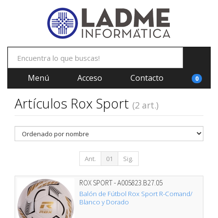
Menú
Acceso
Contacto
0
Artículos Rox Sport
(2 art.)
Ant.
01
Sig.
ROX SPORT - A005823.B27.05
Balón de Fútbol Rox Sport R-Comand/
Blanco y Dorado